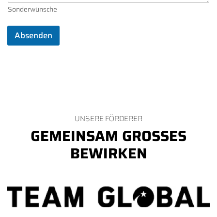
e
Sonderwünsche
*
Absenden
UNSERE FÖRDERER
GEMEINSAM GROSSES B
EWIRKEN