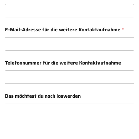
E-Mail-Adresse für die weitere Kontaktaufnahme
*
L
Telefonnummer für die weitere Kontaktaufnahme
e
h
r
e
r
s
Das möchtest du noch loswerden
/
w
e
i
t
e
r