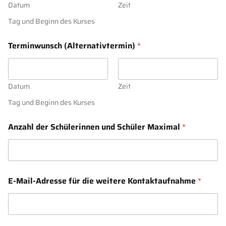
a
Datum
Zeit
l
Tag und Beginn des Kurses
E
-
M
Terminwunsch (Alternativtermin)
*
a
i
l
-
Datum
Zeit
A
d
Tag und Beginn des Kurses
r
e
Anzahl der Schülerinnen und Schüler Maximal
*
s
s
e
f
ü
r
E-Mail-Adresse für die weitere Kontaktaufnahme
*