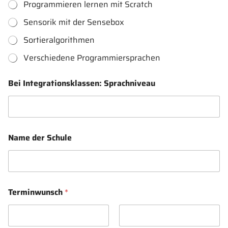
Programmieren lernen mit Scratch
Sensorik mit der Sensebox
Sortieralgorithmen
Verschiedene Programmiersprachen
Bei Integrationsklassen: Sprachniveau
Name der Schule
M
Terminwunsch
*
a
x
i
m