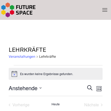
Skip to main content
LEHRKRÄFTE
Veranstaltungen
Lehrkräfte
VERANSTALTUNGEN
Es wurden keine Ergebnisse gefunden.
Hinweis
VERANSTALT
Vera
Anstehende
Suche
SUCHE
Liste
UND
Datum
Ansi
ANSICHTEN,
wählen.
NAVIGATION
Navi
Vorherige
Heute
Nächste
Veranstaltungen
Veranstalt